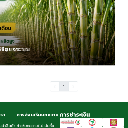
วิธีดูแลระบบ
1
การชำระเงิน
เรา
การส่งเสริมบทความ
นค่าสินค้า
ข่าว/บทความ/โปรโมชั่น