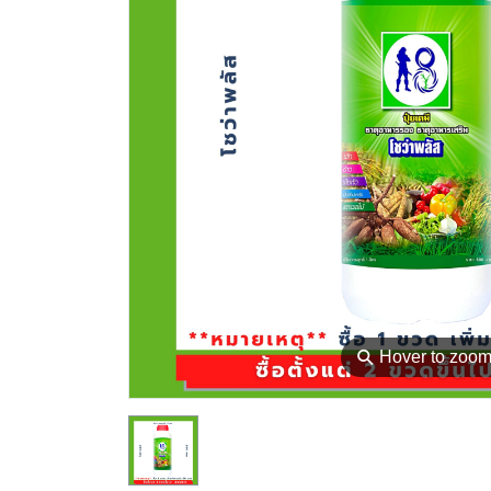
⚲
Hover to zoo