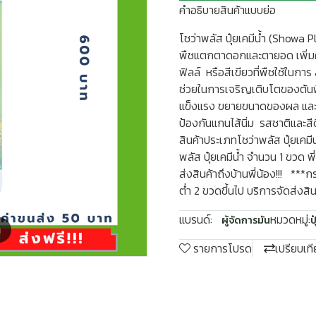
คำอธิบายสินค้าแบบย่อ
โชว่าพลัส ปุ๋ยเคมีน้ำ (Showa 
พืชแตกตาดอกและตายอด เพิ่
ฟิลล์ หรือสีเขียวที่พืชใช้ในการ
ช่วยในการเจริญเติบโตของต้นพ
แข็งแรง ขยายขนาดของผล และป้
ป้องกันแกนไส้นิ่ม รสชาติและสี
สินค้าประเภทโชว่าพลัส ปุ๋ยเคมีน
พลัส ปุ๋ยเคมีน้ำ จำนวน 1 ขวด พ
ส่งสินค้าถึงบ้านพี่น้อง!!! ***กรณ
ต่ำ 2 ขวดขึ้นไป บริการจัดส่งสินค้
แบรนด์:
หมวดหมู่:
ผู้จัดการมัน
ป
m
รายการโปรด
เปรียบเท