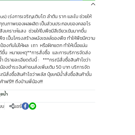
Plus) เร่งการเจริญเติบโต ลำต้น ราก และใบ ช่วยให้
มคุณภาพของผลผลิต เป็นส่วนประกอบของคลอโร
 สังเคราะห์แสง ช่วยให้ใบพืชมีสีเขียวเข้มมากขึ้น
ืช เป็นโครงสร้างผนังเซลล์ของพืช ทำให้พืชมีความ
องกันไม่ให้ผล เถา หรือฝักแตก ทำให้เนื้อแน่น
ดีขึ้น หมายเหตุ**การสั่งซื้อ และการบริการจัดส่ง
้ำ มีรายละเอียดดังนี้ : ***กรณีสั่งซื้อสินค้าโชว่า
ี่น้องชำระเงินค่าขนส่งเพิ่มเติม 50 บาท บริการจัด
ีสั่งซื้อสินค้าโชว่าพลัส ปุ๋ยเคมีน้ำสั่งซื้อสินค้าขั้น
าฟรี!!! ถึงบ้านพี่น้อง!!!
ุ๋ยน้ำ
ียบ
แชร์