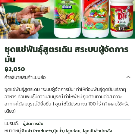
1/1
ชุดแช่พันธุ์สูตรเดิม สระบบผู้จัดการ
มัน
฿2,050
คำอธิบายสินค้าแบบย่อ
ชุดแช่พันธุ์สูตรเดิม "ระบบผู้จัดการมัน" ทำให้ท่อนพันธุ์ดูดซับแร่ธาตุ
อาหาร ท่อนพันธุ์มีความสมบูรณ์ ทำให้พืชมีภูมิต้านทานต่อสภาวะ
อากาศได้สมบูรณ์ดียิ่งขึ้น 1 ชุด ใช้ได้ประมาณ 100 ไร่ (ถ้าผสมใช้ครั้ง
เดียว)
แบรนด์:
ผู้จัดการมัน
หมวดหมู่:
สินค้า Products
,
ปุ๋ยน้ำ
,
ปลูกอ้อย
,
ปลูกมันสำปะหลัง