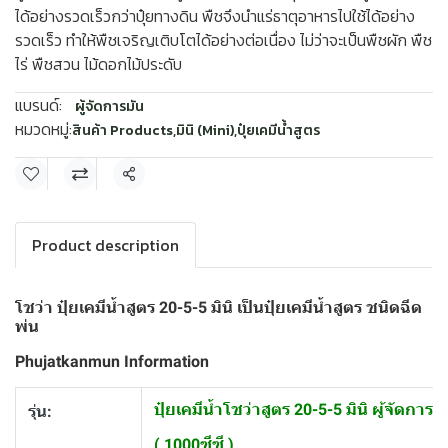
ได้อย่างรวดเร็วกว่าปุ๋ยทางดิน พืชจึงนำแร่ธาตุอาหารไปใช้ได้อย่าง
รวดเร็ว ทำให้พืชเจริญเติบโตได้อย่างต่อเนื่อง ไม่ว่าจะเป็นพืชผัก พืช
ไร่ พืชสวน ไม้ดอกไม้ประดับ
แบรนด์:
ผู้จัดการมัน
หมวดหมู่:
สินค้า Products
,
มินิ (Mini)
,
ปุ๋ยเคมีน้ำสูตร
แชร์
Product description
โชว่า ปุ๋ยเคมีน้ำสูตร 20-5-5 มินิ เป็นปุ๋ยเคมีน้ำสูตร ชนิดฉีด
พ่น
Phujatkanmun Information
ปุ๋ยเคมีน้ำโชว่าสูตร 20-5-5 มินิ ผู้จัดการ
รุ่น:
( 1000ซีซี )