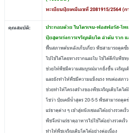
ทะเบียนปุ๋ยเคมีเลขที่ 2081915/2564 (ก
ประกอบด้วย ไนโตรเจน-ฟอสฟอรัส-โพแท
คุณสมบัติ:
ปุ๋ยสูตรเร่งการเจริญเติบโต ลำต้น ราก แล
ฟื้นสภาพต้นหลังเก็บเกี่ยว พืชสามารถดูดซึม
ไปใช้ได้โดยทางรากและใบ ใช้ได้ดีกับพืชทุก
ช่วยให้พืชมีความสมบูรณ์มากยิ่งขึ้น เจริญเติบ
และยังทำให้พืชมีความแข็งแรง ทนต่อสภาวะอาก
ช่วยทำให้โครงสร้างของพืชเจริญเติบโตได้ดี 
โชว่า ปุ๋ยเคมีน้ำสูตร 20-5-5 พืชสามารถดูดซ
แร่ธาตุต่าง ๆ เข้าสู่ผนังเซลล์ได้อย่างรวดเร็วก
พืชจึงนำแร่ธาตุอาหารไปใช้ได้อย่างรวดเร็ว
ทำให้พืชเจริญเติบโตได้อย่างต่อเนื่อง