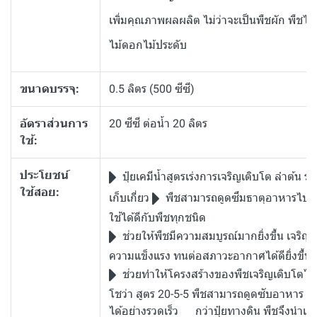
เพิ่มคุณภาพผลผลิต ไม่ว่าจะเป็นพืชผัก พืชไร
ไม้ดอกไม้ประดับ
ขนาดบรรจุ:
0.5 ลิตร (500 ซีซี)
อัตราส่วนการ
20 ซีซี ต่อน้ำ 20 ลิตร
ใช้:
ประโยชน์
ปุ๋ยเคมีน้ำสูตรเร่งการเจริญเติบโต ลำต้น 
ใช้สอย:
เก็บเกี่ยว
พืชสามารถดูดซึมธาตุอาหารไปใ
ใช้ได้ดีกับพืชทุกชนิด
ช่วยให้พืชมีความสมบูรณ์มากยิ่งขึ้น เจริญเต
ความแข็งแรง ทนต่อสภาวะอากาศได้ดียิ่งขึ้น
ช่วยทำให้โครงสร้างของพืชเจริญเติบโตได้ดี
โชว่า สูตร 20-5-5 พืชสามารถดูดซับอาหาร แร่ธา
ได้อย่างรวดเร็ว กว่าปุ๋ยทางดิน พืชจึงนำแร